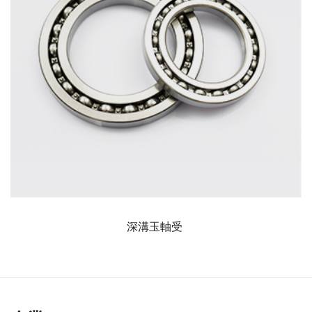
深溝玉軸受