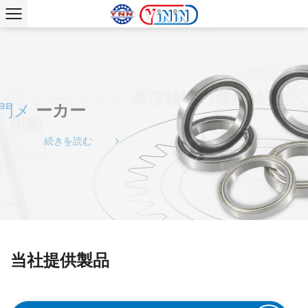
高速回転を実現
高信頼性の各種軸受を
軸受の専門メ
ーカー
供給
続きを読む
続きを読む
当社提供製品